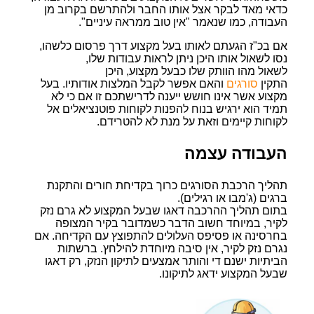
כדאי מאד לבקר אצל אותו החבר ולהתרשם בקרוב מן
העבודה, כמו שנאמר "אין טוב ממראה עיניים".
אם בכ"ז הגעתם לאותו בעל מקצוע דרך פרסום כלשהו,
נסו לשאול אותו היכן ניתן לראות עבודות שלו,
לשאול מהו הוותק שלו כבעל מקצוע, היכן
התקין
סורגים
והאם אפשר לקבל המלצות אודותיו. בעל
מקצוע אשר אינו חושש ייענה לדרישתכם זו אם כי לא
תמיד הוא ירגיש בנוח להפנות לקוחות פוטנציאלים אל
לקוחות קיימים וזאת על מנת לא להטרידם.
העבודה עצמה
תהליך הרכבת הסורגים כרוך בקדיחת חורים והתקנת
ברגים (ג'מבו או רגילים).
בתום תהליך ההרכבה דאגו שבעל המקצוע לא גרם נזק
לקיר, במיוחד חשוב הדבר כשמדובר בקיר המצופה
בחרסינה או פסיפס העלולים להתפוצץ עם הקדיחה. אם
נגרם נזק לקיר, אין סיבה מיוחדת להילחץ. ברשתות
הביתיות ישנם די והותר אמצעים לתיקון הנזק, רק דאגו
שבעל המקצוע ידאג לתיקונו.