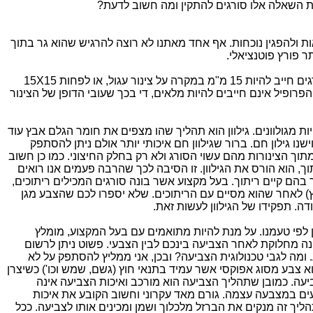
ת השאלה אלו סורגים להתקין ומה חשוב לדעת?
ת ולהפגין נוכחות. אף אחד מאתנו לא רוצה להרגיש שהוא גר בתוך
ר פורץ פוטנציאלי.
– קוטר הפרופיל ממנו עשויים הסורגים חייב להיות 15 מ"מ במקרה על צינור עגול, או לפחות 15X15
הפרופיל אינם חייבים להיות מלאים, די בכך שעובי הדופן של הצינור
ות מגולוונים. גילוון הוא תהליך שהו מצפים את חומר הגלם אבץ עוד
 וישנו גילון חם. ברור שגילוון חם איכותי יותר אולם ניתן להסתפק
מתוך הצינורות מהם עשוי הסורג ולא רק בחלק החיצוני. כמו כן חשוב
וך, הוא הורס את הגילוון. זו הסיבה לכך שהרבה פעמים אנו רואים
בהם קיים ריתוך. בעל מקצוע אשר בונה סורגים המכילים ריתוכים,
ץ) לאחר שהוא מסיים עם הריתוכים. שלא יספרו לכם שהצבע מגן
דה. תפקידו של הגילוון לעשות זאת.
וון לפי טעמנו. על מנת להיות מתואמים עם בעל המקצוע, מומלץ
מניפת הצבעים RAL. כך לא תהיינה מחלוקת לאחר הצביעה בינכם לבין הצבעי. פשוט ניתן לרשום
מה לגבי טכנולוגית הצביעה? ובכן, אני ממליץ להסתפק על לא
צבע מסוג אפוקסי אשר עמיד בתנאי חוץ (גשם, שמש וכו') כשיצרן
שנות אחריות על הצביעה. כמובן שתהליך הצביעה הוא מורכב ואיכות הצביעה אינה
ם במצבעה עצמה. גורם מאד עקרוני וחשוב הקובע את איכות
יך זה מנקים את הברזל מלכלוך ושמן ומכינים אותו לצביעה. ככל