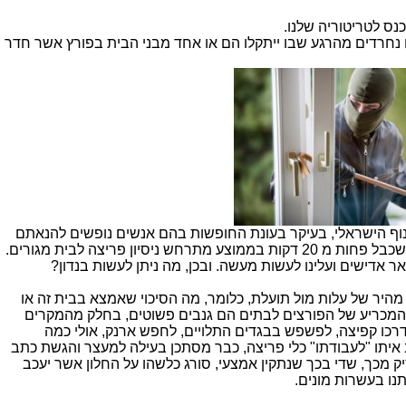
ס לטריטוריה שלנו.
נחרדים מהרגע שבו ייתקלו הם או אחד מבני הבית בפורץ אשר חדר
וף הישראלי, בעיקר בעונת החופשות בהם אנשים נופשים להנאתם
מחוץ לבית. הסטטיסטיקה העגומה מצביעה על כך שכבל פחות מ 20 דקות בממוצע מתרחש ניסיון פריצה לבית מגורים.
ר אדישים ועלינו לעשות מעשה. ובכן, מה ניתן לעשות בנדון?
מהיר של עלות מול תועלת, כלומר, מה הסיכוי שאמצא בבית זה או
ם המכריע של הפורצים לבתים הם גנבים פשוטים, בחלק מהמקרים
רכו קפיצה, לפשפש בבגדים התלויים, לחפש ארנק, אולי כמה
איתו "לעבודתו" כלי פריצה, כבר מסתכן בעילה למעצר והגשת כתב
יק מכך, שדי בכך שנתקין אמצעי, סורג כלשהו על החלון אשר יעכב
נו בעשרות מונים.