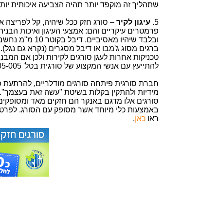
שתהליך זה מוקפד יותר תהיה הצביעה איכותית יות
5.
עיגון לקיר
– סורג חזק ככל שיהיה, קל לפריצה אם
פרמטרים עיקריים והם: אמצעי העיגון ואיכות הבניה
ובלבד שיהיו מאסי
ברגים מסוג ג'מבו או דיבל מסגרים (נקרא גם נגל). 
טכניקות אחרות לעגן סורגים לקירות ולכן אם המבנה
להתייעץ עם אנשי המקצוע של סורגית בטל' 1700-705-005 או באמייל
חברת סורגית פיתחה סורגים מודלריים, להרתעת פו
מידיות ולהתקין בקלות בשיטת "עשה זאת בעצמך".
סורגים אלו מדגם באנקר הם חזקים מאד ומסופקים 
באמצעות כלי מיוחד אשר מסופק עם הסורג. לפרטים
ראו
כאן
.