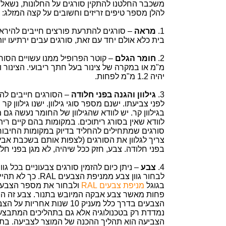
משכבר החלטנו להתקין סורגים על החלונות, נשאל
להלן מספר טיפים זריזים וחשובים על קצה המזלג:
1.
מראה
– סורגים להתרעת פורצים חייבים להיראו
בית כלא אולם יחד עם זאת, סורגים עבים ירתיעו יות
2.
חומר הגלם
מ"מ או במקרה של צינור בעל חתך ריבועי. הצינור ו
יהיה 1.2 מ"מ לפחות.
3.
גילוון והגנה בפני חלודה
– הסורגים חייבים להי
לפני צביעתו. ישנם מספר סוגי גילוון. ישנו גילוון קר
בגילוון קר. יש לוודא שהגילוון של החומר נעשה גם 
לוודא שאין בסורג ריתוכים. במקומות בהם קיים רית
סורגים שמתחילים להחליד בדיוק במקומות החיבור 
צריך לגלוון את הסורגים (לצפות אותם בשכבת אב
בפני חלודה. צבע, חזק ככל שיהיה, לא מגן בפני חלו
4.
צבע
– ניתן כיום להזמין סורגים צבעוניים בכל ג
לבחור גוון צבע מ
בגוגל
מניפת צבעים RAL
ולבחור את מספר הצבע. ו
פחות מאשר צבע אבקה המיובש בתנור. צבע זה הוא 
הצבעים בדרך כלל מעניק 10 
נמדדת רק בטכנולוגיה אלא גם בתהליכים המתבצעי
הצביעה הוא תהליך ההכנה של המוצר לצביעה. בתהל