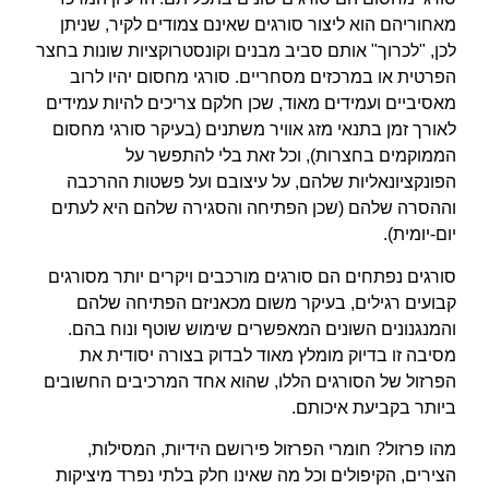
מאחוריהם הוא ליצור סורגים שאינם צמודים לקיר, שניתן
לכן, "לכרוך" אותם סביב מבנים וקונסטרוקציות שונות בחצר
הפרטית או במרכזים מסחריים. סורגי מחסום יהיו לרוב
מאסיביים ועמידים מאוד, שכן חלקם צריכים להיות עמידים
לאורך זמן בתנאי מזג אוויר משתנים (בעיקר סורגי מחסום
הממוקמים בחצרות), וכל זאת בלי להתפשר על
הפונקציונאליות שלהם, על עיצובם ועל פשטות ההרכבה
וההסרה שלהם (שכן הפתיחה והסגירה שלהם היא לעתים
יום-יומית).
סורגים נפתחים הם סורגים מורכבים ויקרים יותר מסורגים
קבועים רגילים, בעיקר משום מכאניזם הפתיחה שלהם
והמנגנונים השונים המאפשרים שימוש שוטף ונוח בהם.
מסיבה זו בדיוק מומלץ מאוד לבדוק בצורה יסודית את
הפרזול של הסורגים הללו, שהוא אחד המרכיבים החשובים
ביותר בקביעת איכותם.
מהו פרזול? חומרי הפרזול פירושם הידיות, המסילות,
הצירים, הקיפולים וכל מה שאינו חלק בלתי נפרד מיציקות