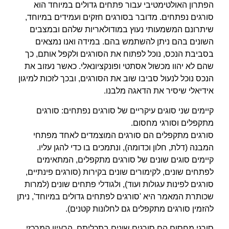
הפתרון האולטימטיבי עבור פתחים גדולים במיוחד הוא
סורגים נפתחים. מדובר בסורגים חזקים ועמידים במיוחד,
שיתרונם המשמעותי נעוץ במודולאריות שלהם ובמצבים
השונים בהם ניתן להשתמש בהם. במידה ואנו נמצאים
בסביבת הנכס, נוכל לפתוח את הסורגים ולקפל אותם, כך
שהם לא יהוו מכשול אסתטי ופונקציונאלי. כאשר נעזוב את
הנכס נוכל לנעול סביבו שוב את הסורגים, ובכך לזכות למיגון
אידיאלי שיסיר את הדאגה מלבנו.
קיימים שני סוגים עיקריים של סורגים נפתחים: סורגים
מתקפלים וסורגי מחסום.
סורגים מתקפלים הם סורגים המוצמדים לאחד מפתחי
המבנה (דלת, חלון וכדומה), ונתמכים בו כדי להגן עליו.
קיימים סוגים שונים של סורגים מתקפלים, המתאימים
לפתחים שונים, לקימורים שונים בקירות (סורגים פינתיים,
סורגים לפינות עגולות ועוד), ולגודלי פתחים שונים (למרות
שכותרת המאמר היא 'סורגים לפתחים גדולים במיוחד', ניתן
להזמין סורגים מתקפלים גם לחלונות קטנים).
סורגי מחסום הם סורגים שונים בתכליתם. הרעיון המרכזי