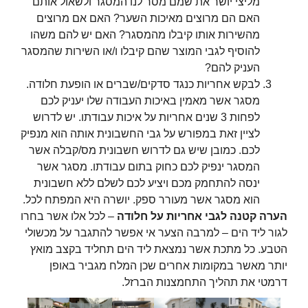
מליצי יושר את שמם מסר לנו המסגר ולשאול אותם
האם הם מרוצים מאיכות השער? האם אם מרוצים
מהשירות אותו קיבלו מהמסגר? האם יש להם משהו
להוסיף לגבי המוצר שהם קיבלו ו/או השירות שהמסגר
העניק להם?
לבקש אחריות כנגד סדקים/שברים או הופעת חלודה.
מסגר אשר מאמין באיכות העבודה שלו יעניק לכם
לפחות 3 שנים אחריות על איכות עבודתו. יש לדרוש
לציין זאת במפורש על גבי החשבונית אותה הוא מנפיק
לכם. כמובן שיש גם לדרוש חשבונית מס/קבלה אשר
המסגר ינפיק לכם כחוק בתום עבודתו. מסגר אשר
ינסה להתחמק מכם ויציע לכם לשלם ללא חשבונית
הוא מסגר אשר מעורר ספק. יושרה היא המפתח לכל.
הערה קטנה לגבי אחריות על חלודה
– לכל אלו אשר בחרו
לגור ליד הים – למרבה הצער אי אפשר להתגבר על מכשולי
הטבע. כל מתכת אשר נמצאת ליד הים תחליד בקצב מואץ
יותר מאשר במקומות אחרים שכן המלח מגביר באופן
דרמטי את תהליך התחמצנות הברזל.