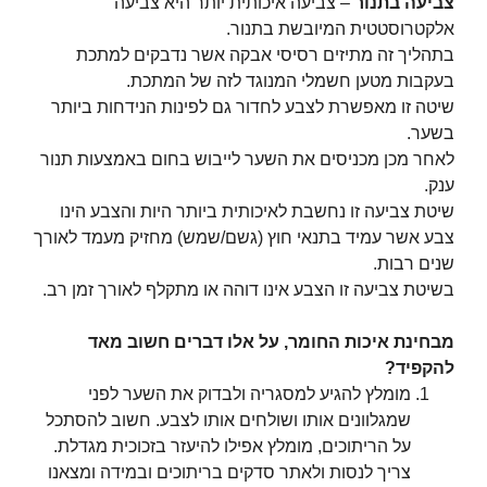
צביעה בתנור
– צביעה איכותית יותר היא צביעה
אלקטרוסטטית המיובשת בתנור.
בתהליך זה מתיזים רסיסי אבקה אשר נדבקים למתכת
בעקבות מטען חשמלי המנוגד לזה של המתכת.
שיטה זו מאפשרת לצבע לחדור גם לפינות הנידחות ביותר
בשער.
לאחר מכן מכניסים את השער לייבוש בחום באמצעות תנור
ענק.
שיטת צביעה זו נחשבת לאיכותית ביותר היות והצבע הינו
צבע אשר עמיד בתנאי חוץ (גשם/שמש) מחזיק מעמד לאורך
שנים רבות.
בשיטת צביעה זו הצבע אינו דוהה או מתקלף לאורך זמן רב.
מבחינת איכות החומר, על אלו דברים חשוב מאד
להקפיד?
מומלץ להגיע למסגריה ולבדוק את השער לפני
שמגלוונים אותו ושולחים אותו לצבע. חשוב להסתכל
על הריתוכים, מומלץ אפילו להיעזר בזכוכית מגדלת.
צריך לנסות ולאתר סדקים בריתוכים ובמידה ומצאנו